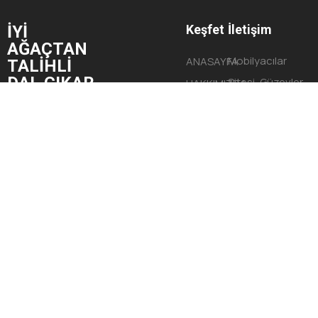
İYİ
Keşfet
İletişim
AĞAÇTAN
Mobilyacılar
ANASAYFA
TALİHLİ
DAL ÇIKAR.
Sitesi, Güzevler
HAKKIMIZDA
Mahallesi,
HİZMETLERİMİZ
Begonya Sokak,
PROJELERİMİZ
No:9 Yüreğir/
İLETİŞİM
ADANA
© Tüm Hakları Saklıdır 2023 G2Brand