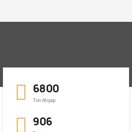
6
8
0
0
Ton Ahşap
9
0
6