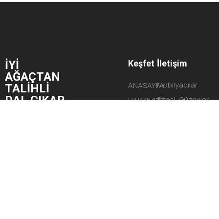
İYİ
Keşfet
İletişim
AĞAÇTAN
Mobilyacılar
ANASAYFA
TALİHLİ
DAL ÇIKAR.
Sitesi, Güzevler
HAKKIMIZDA
Mahallesi,
HİZMETLERİMİZ
Begonya Sokak,
PROJELERİMİZ
No:9 Yüreğir/
İLETİŞİM
ADANA