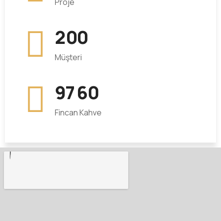
Proje
2
0
0
Müşteri
9
7
6
0
Fincan Kahve