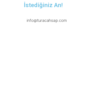
İstediğiniz An!
info@turacahsap.com